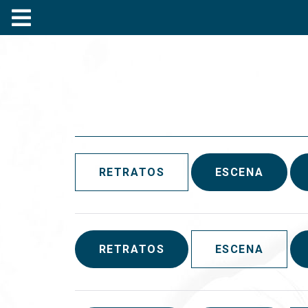
RETRATOS
ESCENA
RETRATOS
ESCENA