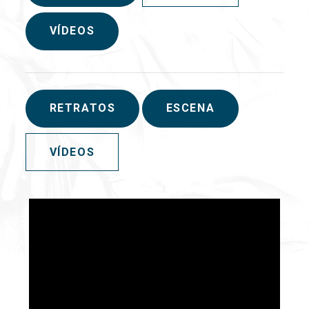
VÍDEOS
RETRATOS
ESCENA
VÍDEOS