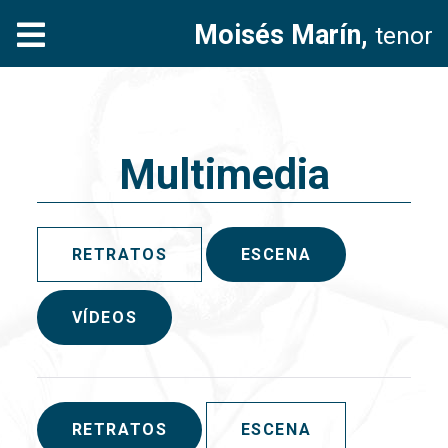
Moisés Marín,
tenor
Multimedia
RETRATOS
ESCENA
VÍDEOS
RETRATOS
ESCENA