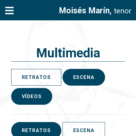
Moisés Marín,
tenor
Multimedia
RETRATOS
ESCENA
VÍDEOS
RETRATOS
ESCENA