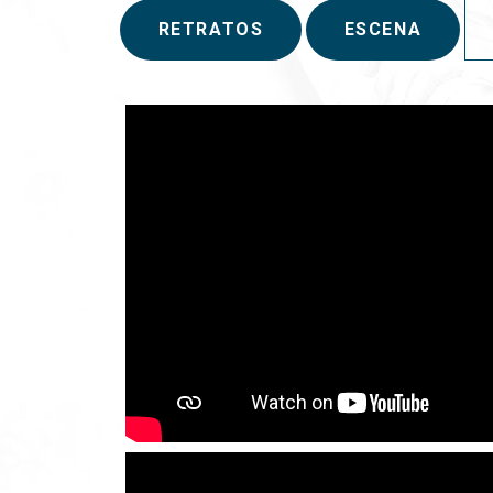
RETRATOS
ESCENA