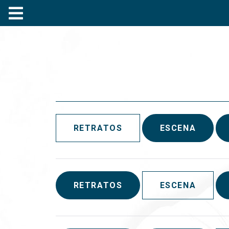
RETRATOS
ESCENA
RETRATOS
ESCENA