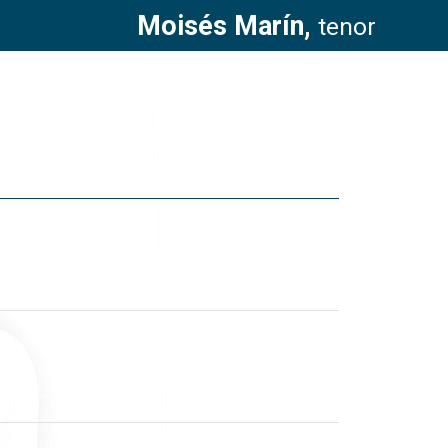
Moisés Marín,
tenor