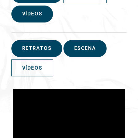
VÍDEOS
RETRATOS
ESCENA
VÍDEOS