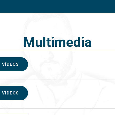
Multimedia
VÍDEOS
VÍDEOS