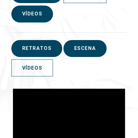
VÍDEOS
RETRATOS
ESCENA
VÍDEOS