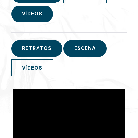
VÍDEOS
RETRATOS
ESCENA
VÍDEOS