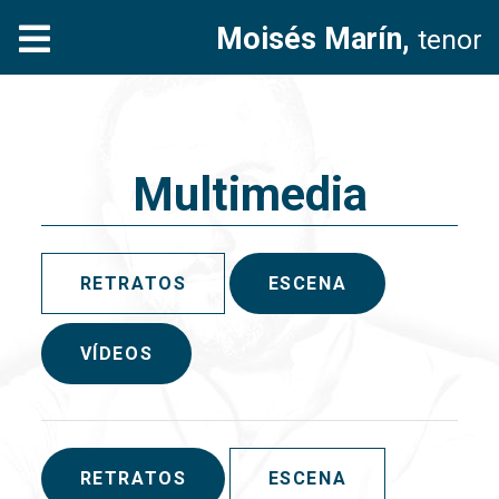
Moisés Marín,
tenor
Multimedia
RETRATOS
ESCENA
VÍDEOS
RETRATOS
ESCENA