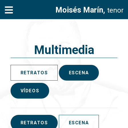
Moisés Marín,
tenor
Multimedia
RETRATOS
ESCENA
VÍDEOS
RETRATOS
ESCENA