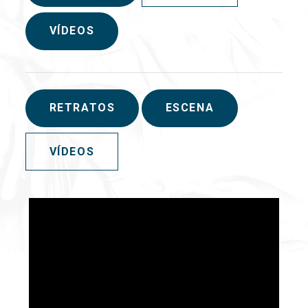
VÍDEOS
RETRATOS
ESCENA
VÍDEOS