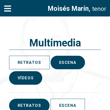
Moisés Marín,
tenor
Multimedia
RETRATOS
ESCENA
VÍDEOS
RETRATOS
ESCENA