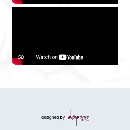
designed by