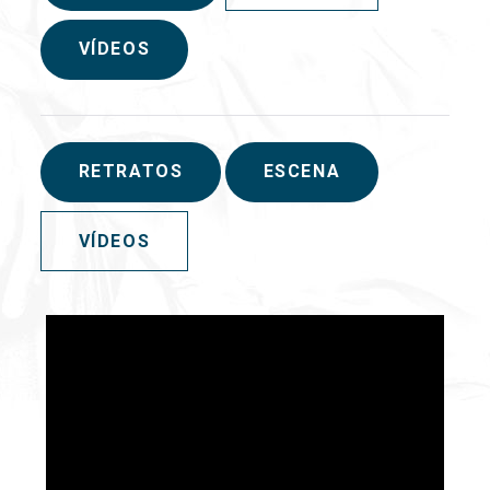
VÍDEOS
RETRATOS
ESCENA
VÍDEOS