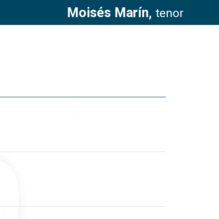
Moisés Marín,
tenor