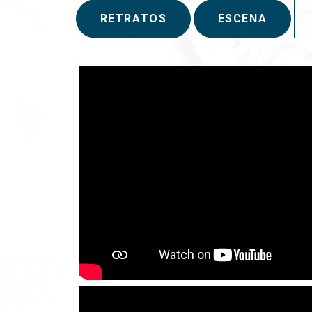
RETRATOS
ESCENA