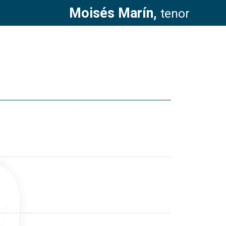
Moisés Marín,
tenor