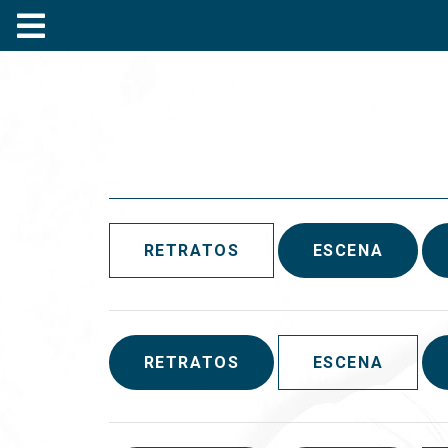
RETRATOS
ESCENA
RETRATOS
ESCENA