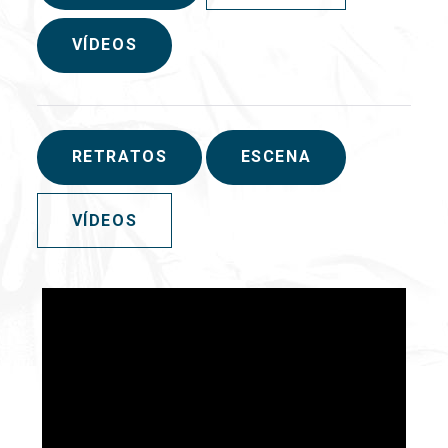
VÍDEOS
RETRATOS
ESCENA
VÍDEOS