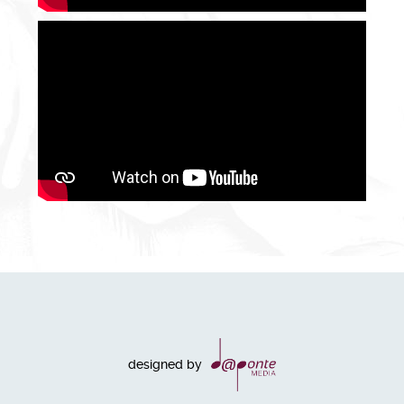
designed by