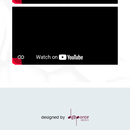
designed by