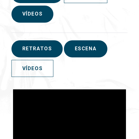
VÍDEOS
RETRATOS
ESCENA
VÍDEOS