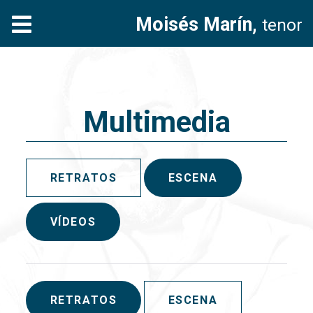
Moisés Marín,
tenor
Multimedia
RETRATOS
ESCENA
VÍDEOS
RETRATOS
ESCENA