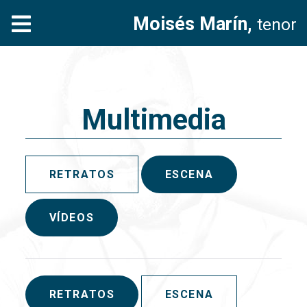
Moisés Marín,
tenor
Multimedia
RETRATOS
ESCENA
VÍDEOS
RETRATOS
ESCENA