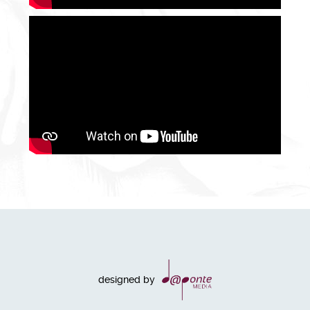
designed by