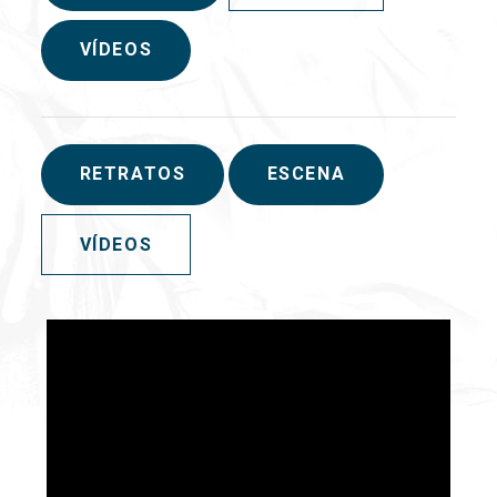
VÍDEOS
RETRATOS
ESCENA
VÍDEOS