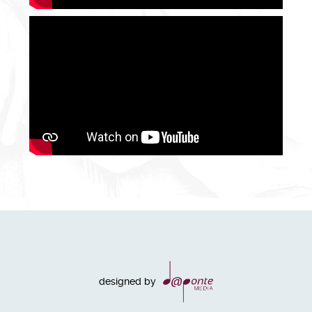
designed by