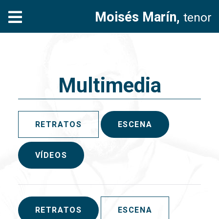
Moisés Marín,
tenor
Multimedia
RETRATOS
ESCENA
VÍDEOS
RETRATOS
ESCENA