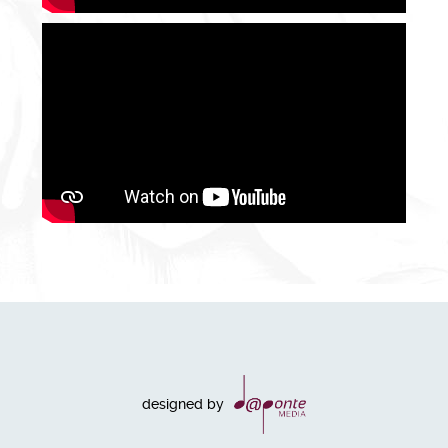
designed by