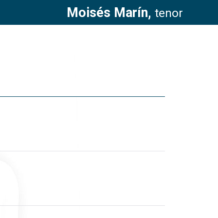
Moisés Marín,
tenor